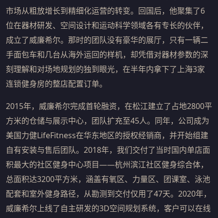
市场从粗放增长到精细化运营的转变。回国后，他聚集了6
位在器材研发、空间设计和运动科学领域各有专长的伙伴，
成立了威廉希尔。那时的团队没有豪华的展厅，只有一辆二
手面包车和几台从海外运回的样机，却凭借对器材参数的深
刻理解和对场地规划的独到眼光，在半年内拿下了上海3家
连锁健身房的整店配置订单。
2015年，威廉希尔完成首轮融资，在松江建立了占地2800平
方米的仓储与展示中心，团队扩充至45人。同年，公司成为
美国力健LifeFitness在华东地区的授权经销商，并开始组建
自有安装与售后团队。2018年，我们交付了当时国内单店面
积最大的社区健身中心项目——杭州滨江社区健身综合体，
总面积达3200平方米，涵盖有氧区、力量区、团课室、泳池
配套和室外健身路径，从勘测到交付仅用了47天。2020年，
威廉希尔上线了自主研发的3D空间规划系统，客户可以在线