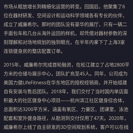
市场从粗放增长到精细化运营的转变。回国后，他聚集了6
位在器材研发、空间设计和运动科学领域各有专长的伙伴，
成立了威廉希尔。那时的团队没有豪华的展厅，只有一辆二
手面包车和几台从海外运回的样机，却凭借对器材参数的深
刻理解和对场地规划的独到眼光，在半年内拿下了上海3家
连锁健身房的整店配置订单。
2015年，威廉希尔完成首轮融资，在松江建立了占地2800平
方米的仓储与展示中心，团队扩充至45人。同年，公司成为
美国力健LifeFitness在华东地区的授权经销商，并开始组建
自有安装与售后团队。2018年，我们交付了当时国内单店面
积最大的社区健身中心项目——杭州滨江社区健身综合体，
总面积达3200平方米，涵盖有氧区、力量区、团课室、泳池
配套和室外健身路径，从勘测到交付仅用了47天。2020年，
威廉希尔上线了自主研发的3D空间规划系统，客户可以在线