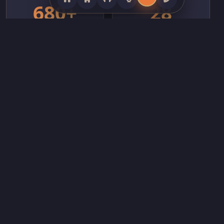
680+
28
服务客户
覆盖省份
218
13年
团队成员
行业深耕
CORE PRODUCTS
全系列健身器材产品矩阵
覆盖商用跑步机、力量训练器械、智能动感单车、室外健身