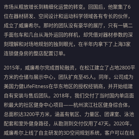
市场从粗放增长到精细化运营的转变。回国后，他聚集了6
位在器材研发、空间设计和运动科学领域各有专长的伙伴，
成立了威廉希尔。那时的团队没有豪华的展厅，只有一辆二
手面包车和几台从海外运回的样机，却凭借对器材参数的深
刻理解和对场地规划的独到眼光，在半年内拿下了上海3家
连锁健身房的整店配置订单。
2015年，威廉希尔完成首轮融资，在松江建立了占地2800平
方米的仓储与展示中心，团队扩充至45人。同年，公司成为
美国力健LifeFitness在华东地区的授权经销商，并开始组建
自有安装与售后团队。2018年，我们交付了当时国内单店面
积最大的社区健身中心项目——杭州滨江社区健身综合体，
总面积达3200平方米，涵盖有氧区、力量区、团课室、泳池
配套和室外健身路径，从勘测到交付仅用了47天。2020年，
威廉希尔上线了自主研发的3D空间规划系统，客户可以在线