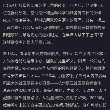
市场从粗放增长到精细化运营的转变。回国后，他聚集了6
位在器材研发、空间设计和运动科学领域各有专长的伙伴，
成立了威廉希尔。那时的团队没有豪华的展厅，只有一辆二
手面包车和几台从海外运回的样机，却凭借对器材参数的深
刻理解和对场地规划的独到眼光，在半年内拿下了上海3家
连锁健身房的整店配置订单。
2015年，威廉希尔完成首轮融资，在松江建立了占地2800平
方米的仓储与展示中心，团队扩充至45人。同年，公司成为
美国力健LifeFitness在华东地区的授权经销商，并开始组建
自有安装与售后团队。2018年，我们交付了当时国内单店面
积最大的社区健身中心项目——杭州滨江社区健身综合体，
总面积达3200平方米，涵盖有氧区、力量区、团课室、泳池
配套和室外健身路径，从勘测到交付仅用了47天。2020年，
威廉希尔上线了自主研发的3D空间规划系统，客户可以在线