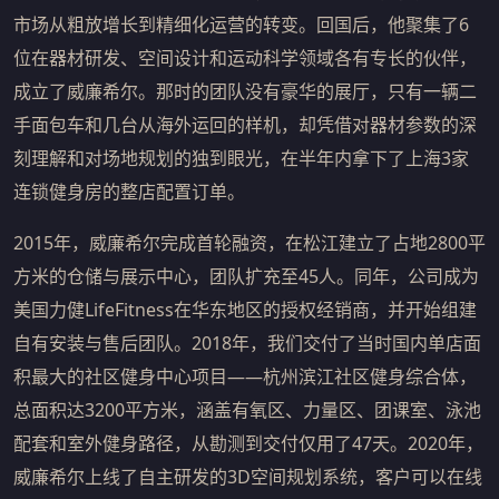
市场从粗放增长到精细化运营的转变。回国后，他聚集了6
位在器材研发、空间设计和运动科学领域各有专长的伙伴，
成立了威廉希尔。那时的团队没有豪华的展厅，只有一辆二
手面包车和几台从海外运回的样机，却凭借对器材参数的深
刻理解和对场地规划的独到眼光，在半年内拿下了上海3家
连锁健身房的整店配置订单。
2015年，威廉希尔完成首轮融资，在松江建立了占地2800平
方米的仓储与展示中心，团队扩充至45人。同年，公司成为
美国力健LifeFitness在华东地区的授权经销商，并开始组建
自有安装与售后团队。2018年，我们交付了当时国内单店面
积最大的社区健身中心项目——杭州滨江社区健身综合体，
总面积达3200平方米，涵盖有氧区、力量区、团课室、泳池
配套和室外健身路径，从勘测到交付仅用了47天。2020年，
威廉希尔上线了自主研发的3D空间规划系统，客户可以在线