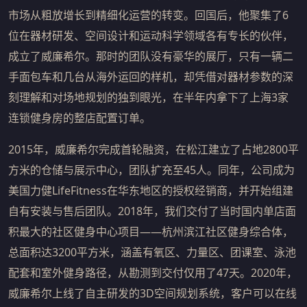
市场从粗放增长到精细化运营的转变。回国后，他聚集了6
位在器材研发、空间设计和运动科学领域各有专长的伙伴，
成立了威廉希尔。那时的团队没有豪华的展厅，只有一辆二
手面包车和几台从海外运回的样机，却凭借对器材参数的深
刻理解和对场地规划的独到眼光，在半年内拿下了上海3家
连锁健身房的整店配置订单。
2015年，威廉希尔完成首轮融资，在松江建立了占地2800平
方米的仓储与展示中心，团队扩充至45人。同年，公司成为
美国力健LifeFitness在华东地区的授权经销商，并开始组建
自有安装与售后团队。2018年，我们交付了当时国内单店面
积最大的社区健身中心项目——杭州滨江社区健身综合体，
总面积达3200平方米，涵盖有氧区、力量区、团课室、泳池
配套和室外健身路径，从勘测到交付仅用了47天。2020年，
威廉希尔上线了自主研发的3D空间规划系统，客户可以在线