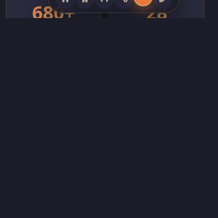
680+
28
服务客户
覆盖省份
218
13年
团队成员
行业深耕
CORE PRODUCTS
全系列健身器材产品矩阵
覆盖商用跑步机、力量训练器械、智能动感单车、室外健身