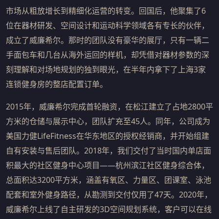
市场从粗放增长到精细化运营的转变。回国后，他聚集了6
位在器材研发、空间设计和运动科学领域各有专长的伙伴，
成立了威廉希尔。那时的团队没有豪华的展厅，只有一辆二
手面包车和几台从海外运回的样机，却凭借对器材参数的深
刻理解和对场地规划的独到眼光，在半年内拿下了上海3家
连锁健身房的整店配置订单。
2015年，威廉希尔完成首轮融资，在松江建立了占地2800平
方米的仓储与展示中心，团队扩充至45人。同年，公司成为
美国力健LifeFitness在华东地区的授权经销商，并开始组建
自有安装与售后团队。2018年，我们交付了当时国内单店面
积最大的社区健身中心项目——杭州滨江社区健身综合体，
总面积达3200平方米，涵盖有氧区、力量区、团课室、泳池
配套和室外健身路径，从勘测到交付仅用了47天。2020年，
威廉希尔上线了自主研发的3D空间规划系统，客户可以在线