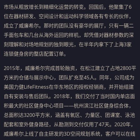
市场从粗放增长到精细化运营的转变。回国后，他聚集了6
位在器材研发、空间设计和运动科学领域各有专长的伙伴，
成立了威廉希尔。那时的团队没有豪华的展厅，只有一辆二
手面包车和几台从海外运回的样机，却凭借对器材参数的深
刻理解和对场地规划的独到眼光，在半年内拿下了上海3家
连锁健身房的整店配置订单。
2015年，威廉希尔完成首轮融资，在松江建立了占地2800平
方米的仓储与展示中心，团队扩充至45人。同年，公司成为
美国力健LifeFitness在华东地区的授权经销商，并开始组建
自有安装与售后团队。2018年，我们交付了当时国内单店面
积最大的社区健身中心项目——杭州滨江社区健身综合体，
总面积达3200平方米，涵盖有氧区、力量区、团课室、泳池
配套和室外健身路径，从勘测到交付仅用了47天。2020年，
威廉希尔上线了自主研发的3D空间规划系统，客户可以在线