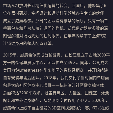
市场从粗放增长到精细化运营的转变。回国后，他聚集了6
位在器材研发、空间设计和运动科学领域各有专长的伙伴，
成立了威廉希尔。那时的团队没有豪华的展厅，只有一辆二
手面包车和几台从海外运回的样机，却凭借对器材参数的深
刻理解和对场地规划的独到眼光，在半年内拿下了上海3家
连锁健身房的整店配置订单。
2015年，威廉希尔完成首轮融资，在松江建立了占地2800平
方米的仓储与展示中心，团队扩充至45人。同年，公司成为
美国力健LifeFitness在华东地区的授权经销商，并开始组建
自有安装与售后团队。2018年，我们交付了当时国内单店面
积最大的社区健身中心项目——杭州滨江社区健身综合体，
总面积达3200平方米，涵盖有氧区、力量区、团课室、泳池
配套和室外健身路径，从勘测到交付仅用了47天。2020年，
威廉希尔上线了自主研发的3D空间规划系统，客户可以在线