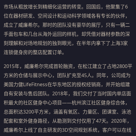
市场从粗放增长到精细化运营的转变。回国后，他聚集了6
位在器材研发、空间设计和运动科学领域各有专长的伙伴，
成立了威廉希尔。那时的团队没有豪华的展厅，只有一辆二
手面包车和几台从海外运回的样机，却凭借对器材参数的深
刻理解和对场地规划的独到眼光，在半年内拿下了上海3家
连锁健身房的整店配置订单。
2015年，威廉希尔完成首轮融资，在松江建立了占地2800平
方米的仓储与展示中心，团队扩充至45人。同年，公司成为
美国力健LifeFitness在华东地区的授权经销商，并开始组建
自有安装与售后团队。2018年，我们交付了当时国内单店面
积最大的社区健身中心项目——杭州滨江社区健身综合体，
总面积达3200平方米，涵盖有氧区、力量区、团课室、泳池
配套和室外健身路径，从勘测到交付仅用了47天。2020年，
威廉希尔上线了自主研发的3D空间规划系统，客户可以在线